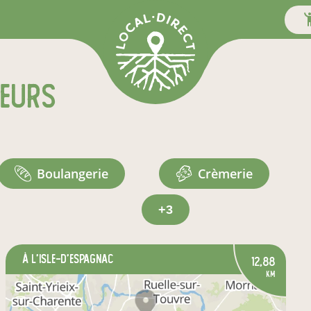
teurs
boulangerie
crèmerie
+3
à L'Isle-d'Espagnac
12,88
km