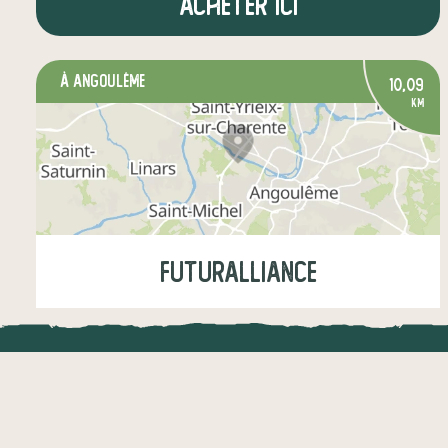
Acheter ici
à Angoulême
10,09
km
Futuralliance
Jeudi
14:00-15:45
LOCAL.DIRE
légumes
fruits
crèmerie
Vraiment loca
épicerie salée
boissons