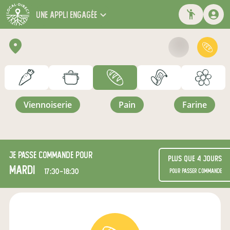
une appli engagée
viennoiserie
pain
farine
Je passe commande pour
Plus que 4 jours
mardi
17:30-18:30
pour passer commande