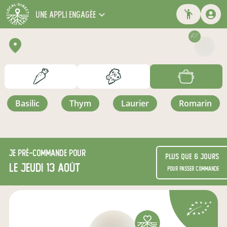
une appli engagée
basilic
thym
laurier
romarin
Je
pré-commande
pour
Plus que 6 jours
le jeudi 13 août
pour passer commande