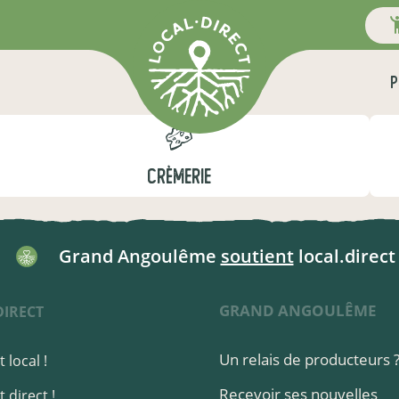
P
CRÈMERIE
Grand Angoulême
soutient
local.direct 
GRAND ANGOULÊME
DIRECT
Un relais de producteurs 
 local !
Recevoir ses nouvelles
 direct !