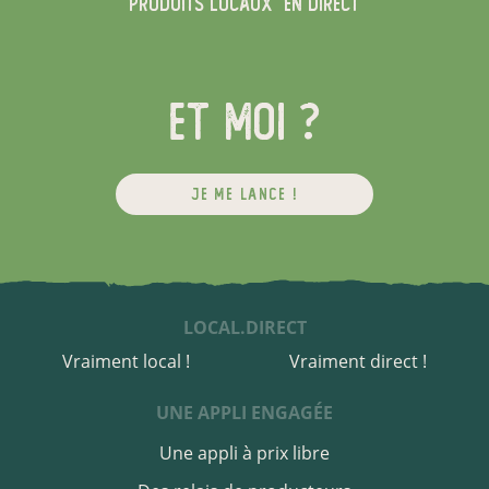
produits locaux
en direct
et moi ?
JE ME LANCE !
LOCAL.DIRECT
Vraiment local !
Vraiment direct !
UNE APPLI ENGAGÉE
Une appli à prix libre