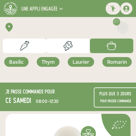
une appli engagée
basilic
thym
laurier
romarin
Je passe commande pour
Plus que 3 jours
ce samedi
08:00-12:30
pour passer commande