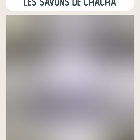
les Savons de ChaCha