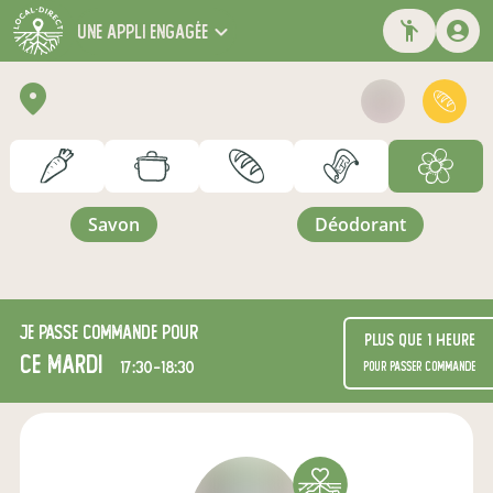
une appli engagée
savon
déodorant
Je passe commande pour
Plus que 1 heure
ce mardi
17:30-18:30
pour passer commande