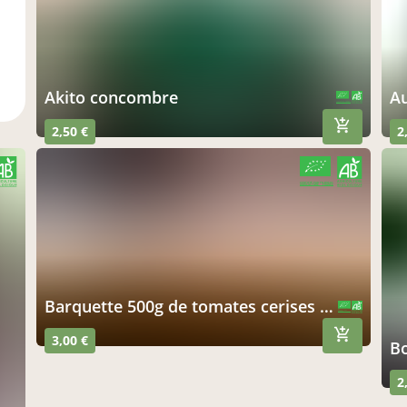
Akito concombre
CERTIFIÉ PAR FR-BIO-01
AGRICULTURE FRANCE
2,50 €
2
CERTIFIÉ PAR FR-BIO-01
AGRICULTURE FRANCE
Barquette 500g de tomates cerises variées
CERTIFIÉ PAR FR-BIO-01
AGRICULTURE FRANCE
3,00 €
2