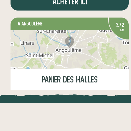
Acheter ici
à Angoulême
3,72
km
Panier des Halles
Mercredi
08:00-12:30
LOCAL.DIRE
légumes
fruits
crèmerie
Vraiment loca
épicerie salée
boissons