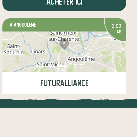
Acheter ici
à Angoulême
2,00
km
Futuralliance
Jeudi
14:00-15:45
UNE APPLI ENGAGÉE
CT
légumes
fruits
crèmerie
l !
Une appli à prix libre
épicerie salée
boissons