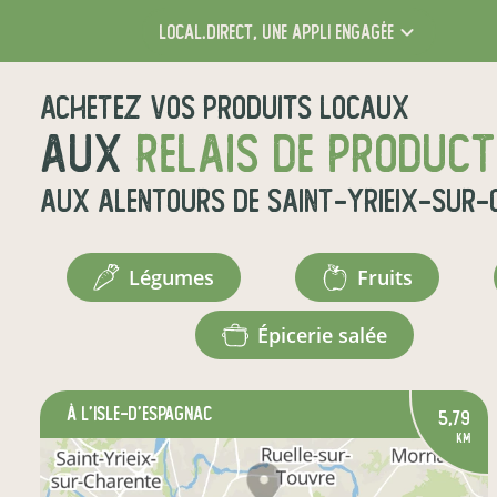
local.direct,
une appli engagée
Achetez vos produits locaux
aux
relais de produc
aux alentours de
Saint-Yrieix-sur-
légumes
fruits
épicerie salée
à L'Isle-d'Espagnac
5,79
km