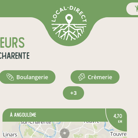
teurs
Charente
boulangerie
crèmerie
+3
à Angoulême
4,70
km