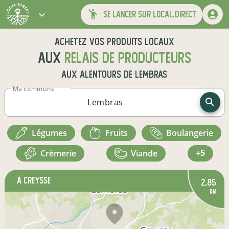
se lancer sur local.direct
Achetez vos produits locaux
aux
relais de producteurs
aux alentours de
Lembras
Ma commune
légumes
fruits
boulangerie
crèmerie
viande
+5
à Creysse
2,85
km