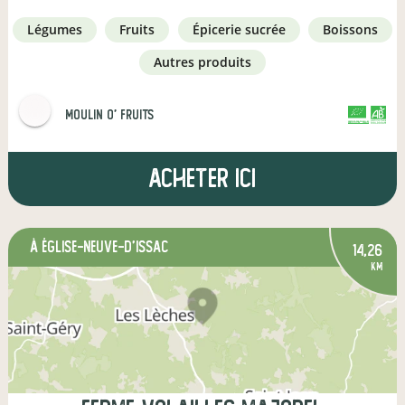
légumes
fruits
épicerie sucrée
boissons
autres produits
MOULIN O' FRUITS
CERTIFIÉ PAR FR-BIO-01
AGRICULTURE FRANCE
Acheter ici
à Église-Neuve-d'Issac
14,26
km