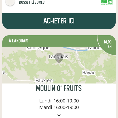
Bosset Légumes
CERTIFIÉ PAR FR-BIO-01
AGRICULTURE FRANCE
Acheter ici
à Lanquais
14,10
km
MOULIN O' FRUITS
Lundi
16:00-19:00
Mardi
16:00-19:00