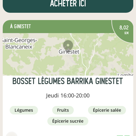
Acheter ici
à Ginestet
8,02
km
Bosset Légumes Barrika Ginestet
Jeudi
16:00-20:00
légumes
fruits
épicerie salée
épicerie sucrée