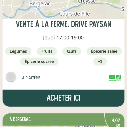
Vente à la ferme, drive paysan
Jeudi
17:00-19:00
légumes
fruits
œufs
épicerie salée
épicerie sucrée
+1
la piraterie
CERTIFIÉ PAR FR-BIO-01
AGRICULTURE FRANCE
Acheter ici
à Bergerac
4,02
km