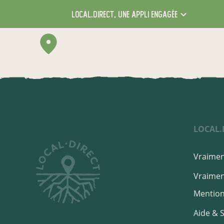
local.direct,
une appli engagée
LOCAL.
Vraiment
Vraiment
Mention
Aide & 