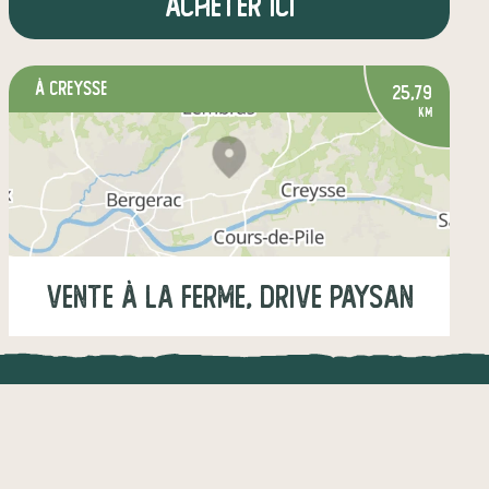
Acheter ici
à Creysse
25,79
km
Vente à la ferme, drive paysan
Jeudi
17:00-19:00
UNE APPLI ENGAGÉE
CT
légumes
fruits
œufs
épicerie salée
l !
Une appli à prix libre
épicerie sucrée
+1