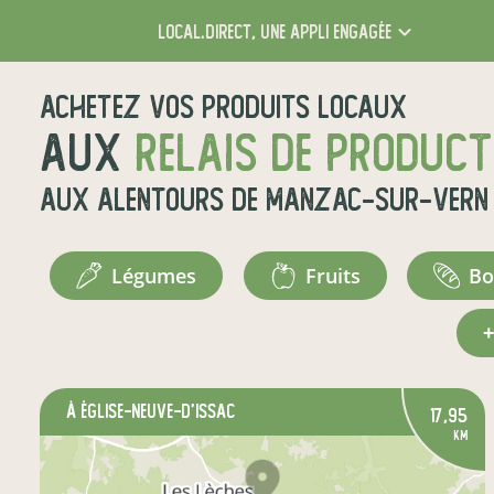
local.direct,
une appli engagée
Achetez vos produits locaux
aux
relais de produc
aux alentours de
Manzac-sur-Vern
légumes
fruits
b
à Église-Neuve-d'Issac
17,95
km