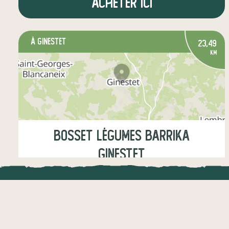
Acheter ici
à Ginestet
23,49
km
Bosset Légumes Barrika
Ginestet
Jeudi
16:00-20:00
LOCAL.DIRE
légumes
fruits
épicerie salée
Vraiment loca