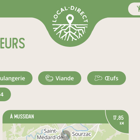
teurs
oulangerie
viande
œufs
+4
à Mussidan
17,85
km