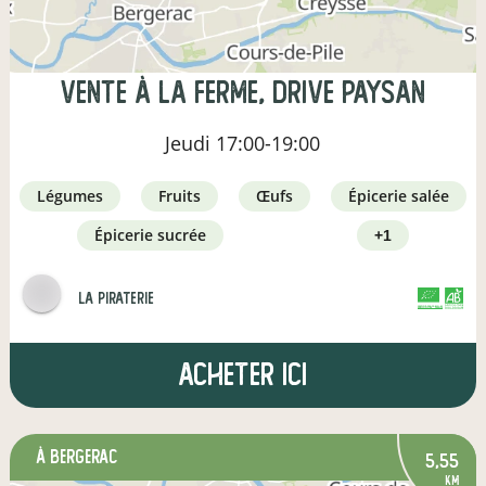
Vente à la ferme, drive paysan
Jeudi
17:00-19:00
légumes
fruits
œufs
épicerie salée
épicerie sucrée
+1
la piraterie
CERTIFIÉ PAR FR-BIO-01
AGRICULTURE FRANCE
Acheter ici
à Bergerac
5,55
km