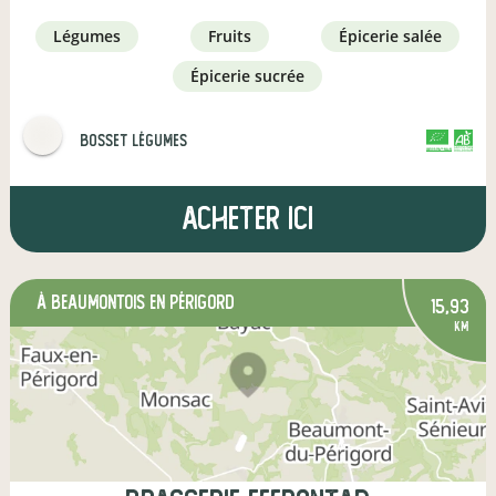
légumes
fruits
épicerie salée
épicerie sucrée
Bosset Légumes
CERTIFIÉ PAR FR-BIO-01
AGRICULTURE FRANCE
Acheter ici
à Beaumontois en Périgord
15,93
km