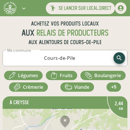
se lancer sur local.direct
Achetez vos produits locaux
aux
relais de producteurs
aux alentours de
Cours-de-Pile
Ma commune
légumes
fruits
boulangerie
crèmerie
viande
+5
à Creysse
2,44
km