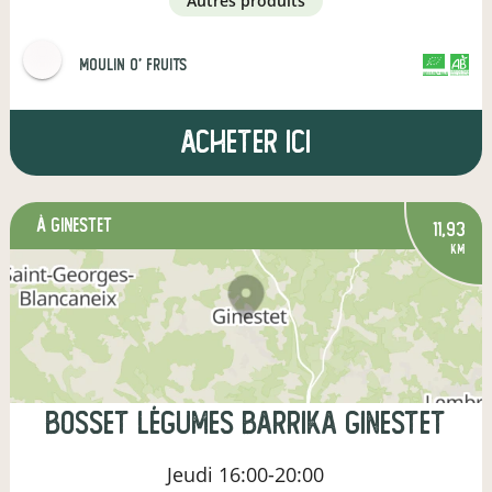
autres produits
MOULIN O' FRUITS
CERTIFIÉ PAR FR-BIO-01
AGRICULTURE FRANCE
Acheter ici
à Ginestet
11,93
km
Bosset Légumes Barrika Ginestet
Jeudi
16:00-20:00