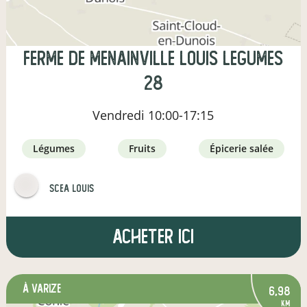
Ferme de Menainville Louis Legumes
28
Vendredi
10:00-17:15
légumes
fruits
épicerie salée
SCEA Louis
Acheter ici
à Varize
6,98
km