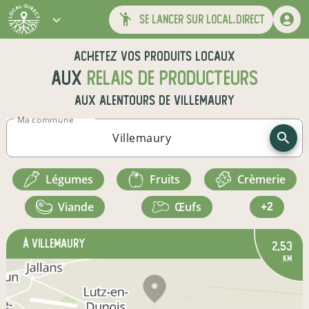
se lancer sur local.direct
Achetez vos produits locaux
aux
relais de producteurs
aux alentours de
Villemaury
Ma commune
légumes
fruits
crèmerie
viande
œufs
+2
à Villemaury
2,53
km