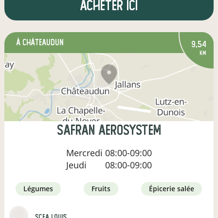
Acheter ici
à Châteaudun
9,54
km
Safran Aerosystem
Mercredi
08:00-09:00
Jeudi
08:00-09:00
légumes
fruits
épicerie salée
SCEA Louis