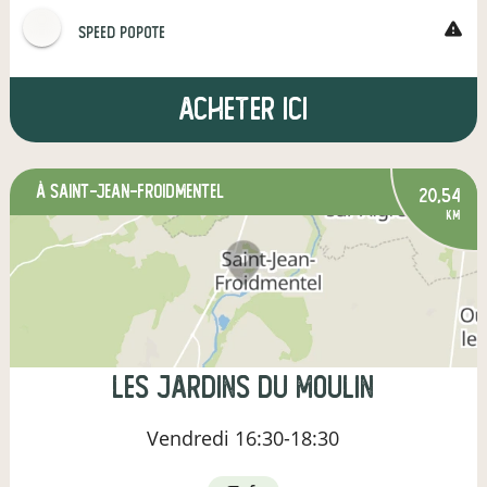
warning
SPEED POPOTE
Acheter ici
à Saint-Jean-Froidmentel
20,54
km
Les Jardins du Moulin
Vendredi
16:30-18:30