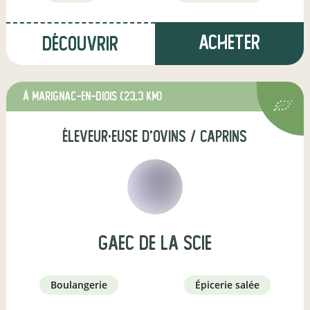
Acheter
Découvrir
à Marignac-en-Diois
(23,3 km)
éleveur·euse d'ovins / caprins
GAEC de la Scie
boulangerie
épicerie salée