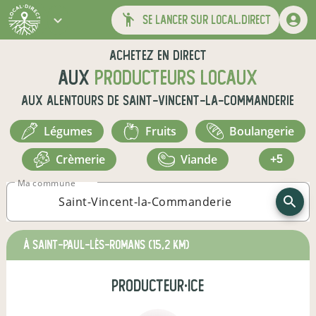
se lancer sur local.direct
Achetez en direct
aux
producteurs locaux
aux alentours de
Saint-Vincent-la-Commanderie
légumes
fruits
boulangerie
crèmerie
viande
+5
Ma commune
à Saint-Paul-lès-Romans
(15,2 km)
producteur·ice