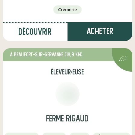
crèmerie
Acheter
Découvrir
à Beaufort-sur-Gervanne
(18,9 km)
éleveur·euse
ferme rigaud