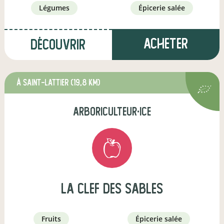
légumes
épicerie salée
Acheter
Découvrir
à Saint-Lattier
(19,8 km)
arboriculteur·ice
La Clef des Sables
fruits
épicerie salée