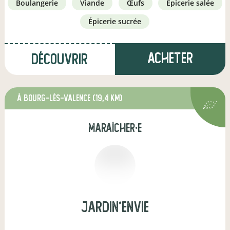
boulangerie
viande
œufs
épicerie salée
épicerie sucrée
Acheter
Découvrir
à Bourg-lès-Valence
(19,4 km)
maraîcher·e
jardin'envie