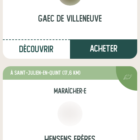
GAEC de Villeneuve
Acheter
Découvrir
à Saint-Julien-en-Quint
(17,6 km)
maraîcher·e
Hensens Frères