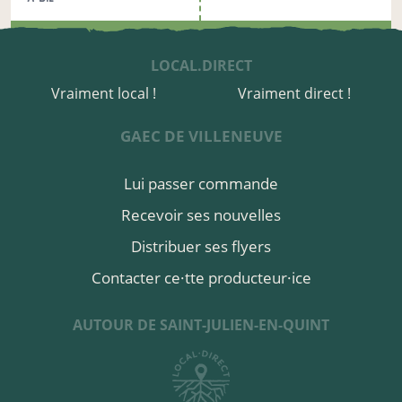
acheter ici
LOCAL.DIRECT
Relais de Sainte-Croix
vendredi à 17h00
Vraiment local !
Vraiment direct !
à Sainte-Croix
GAEC DE VILLENEUVE
acheter ici
Lui passer commande
Relais Saint-Julien-en-Quint
vendredi à 17h00
Recevoir ses nouvelles
à Saint-Julien-en-Quint
Distribuer ses flyers
acheter ici
Contacter ce·tte producteur·ice
AUTOUR DE SAINT-JULIEN-EN-QUINT