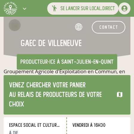
se lancer sur local.direct
contact
GAEC de Villeneuve
producteur·ice
à Saint-Julien-en-Quint
Groupement Agricole d'Exploitation en Commun, en
activité depuis 22 ans. Implantée à SAINT-JULIEN-EN-
Venez chercher votre panier
QUINT (26150), spécialisée dans la production de
viande (en conventionnel) et de légumineuses
au relais de producteurs de votre
(certification AB).
choix
Espace Social et Culturel Du Diois
vendredi à 16h30
à Die