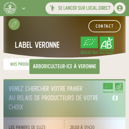
se lancer sur local.direct
contact
label veronne
CERTIFIÉ PAR FR-BIO-01
AGRICULTURE FRANCE
nos produits
arboriculteur·ice
à veronne
Venez chercher votre panier
CERTIFIÉ PAR FR-BIO-01
AGRICULTURE FRANCE
au relais de producteurs de votre
choix
Les paniers de Suze
jeudi à 17h30