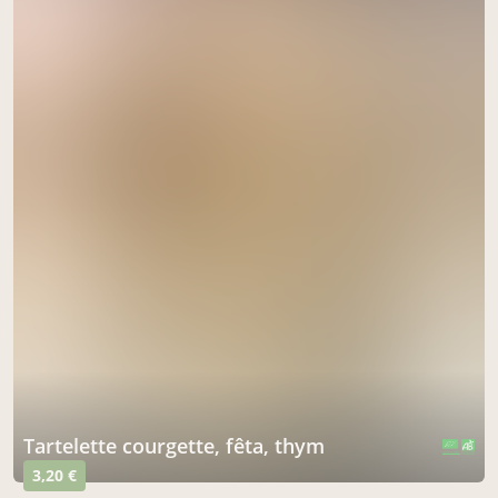
tartelette courgette, fêta, thym
CERTIFIÉ PAR FR-BIO-01
AGRICULTURE FRANCE
3,20 €