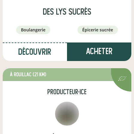
Des Lys Sucrés
boulangerie
épicerie sucrée
Acheter
Découvrir
à Rouillac
(21 km)
producteur·ice