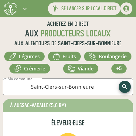
se lancer sur local.direct
Achetez en direct
aux
producteurs locaux
aux alentours de
Saint-Ciers-sur-Bonnieure
légumes
fruits
boulangerie
crèmerie
viande
+5
Ma commune
à Aussac-Vadalle
(5,6 km)
éleveur·euse