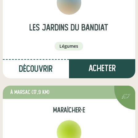
Les Jardins du Bandiat
légumes
Acheter
Découvrir
à Marsac
(17,9 km)
maraîcher·e