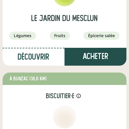
Le Jardin Du Mesclun
légumes
fruits
épicerie salée
Acheter
Découvrir
à Bunzac
(18,6 km)
biscuitier·e
info_outline