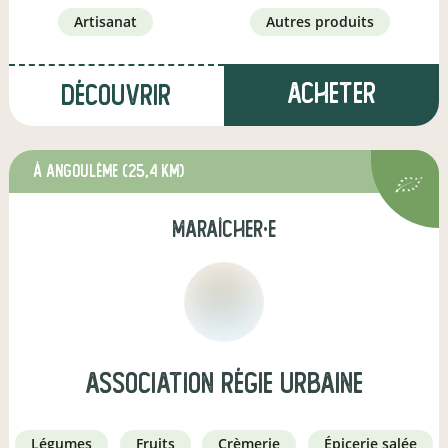
artisanat
autres produits
Acheter
Découvrir
à Angoulême
(25,4 km)
maraîcher·e
Association Régie Urbaine
légumes
fruits
crèmerie
épicerie salée