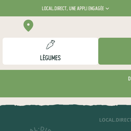
local.direct,
une appli engagée
LÉGUMES
D
LOCAL.DIREC