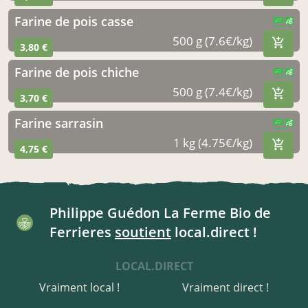
farine de pois casse
CERTIFIÉ PAR FR-BIO-01
AGRICULTURE FRANCE
500 g (7.6€/kg)
3,80 €
farine de pois chiche
CERTIFIÉ PAR FR-BIO-01
AGRICULTURE FRANCE
500 g (7.4€/kg)
3,70 €
farine sarrasin
CERTIFIÉ PAR FR-BIO-01
AGRICULTURE FRANCE
1 kg (4.75€/kg)
4,75 €
Philippe Guédon La Ferme Bio de
Ferrieres
soutient
local.direct !
LOCAL.DIRECT
Vraiment local !
Vraiment direct !