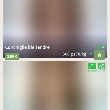
conchiglie ble tendre
CERTIFIÉ PAR FR-BIO-01
AGRICULTURE FRANCE
500 g (7€/kg)
3,50 €
CERTIFIÉ PAR FR-BIO-01
AGRICULTURE FRANCE