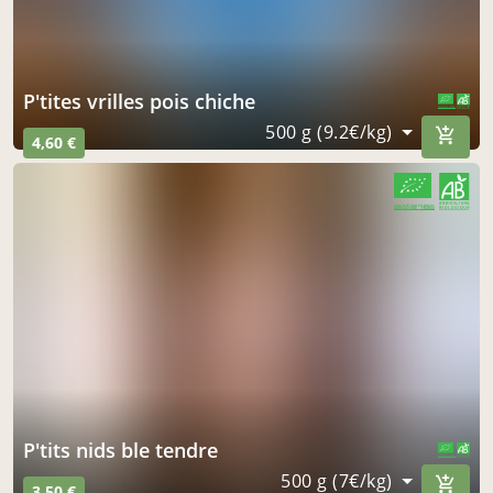
p'tites vrilles pois chiche
CERTIFIÉ PAR FR-BIO-01
AGRICULTURE FRANCE
500 g (9.2€/kg)
4,60 €
CERTIFIÉ PAR FR-BIO-01
AGRICULTURE FRANCE
p'tits nids ble tendre
CERTIFIÉ PAR FR-BIO-01
AGRICULTURE FRANCE
500 g (7€/kg)
3,50 €