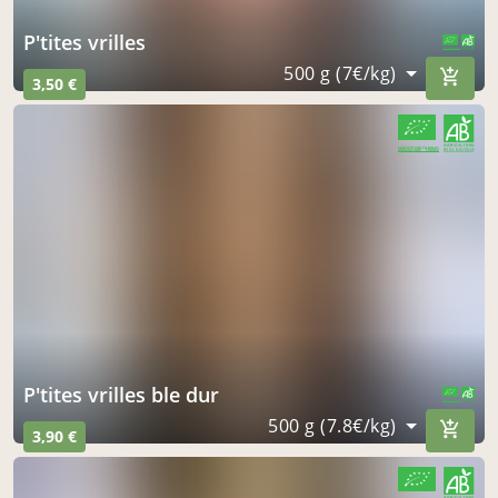
p'tites vrilles
CERTIFIÉ PAR FR-BIO-01
AGRICULTURE FRANCE
500 g (7€/kg)
3,50 €
CERTIFIÉ PAR FR-BIO-01
AGRICULTURE FRANCE
p'tites vrilles ble dur
CERTIFIÉ PAR FR-BIO-01
AGRICULTURE FRANCE
500 g (7.8€/kg)
3,90 €