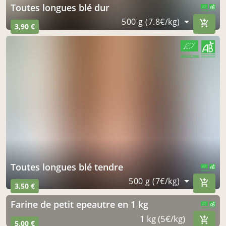
toutes longues blé dur
CERTIFIÉ PAR FR-BIO-01
AGRICULTURE FRANCE
500 g (7.8€/kg)
3,90 €
CERTIFIÉ PAR FR-BIO-01
AGRICULTURE FRANCE
toutes longues blé tendre
CERTIFIÉ PAR FR-BIO-01
AGRICULTURE FRANCE
500 g (7€/kg)
3,50 €
farine de petit epeautre en 1 kg
CERTIFIÉ PAR FR-BIO-01
AGRICULTURE FRANCE
1 kg (5€/kg)
5,00 €