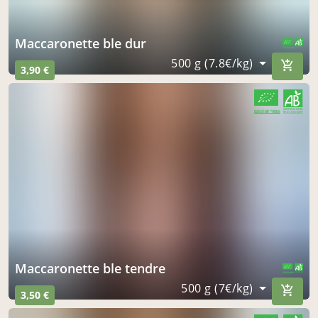
maccaronette ble dur
CERTIFIÉ PAR FR-BIO-01
AGRICULTURE FRANCE
500 g (7.8€/kg)
3,90 €
CERTIFIÉ PAR FR-BIO-01
AGRICULTURE FRANCE
maccaronette ble tendre
CERTIFIÉ PAR FR-BIO-01
AGRICULTURE FRANCE
500 g (7€/kg)
3,50 €