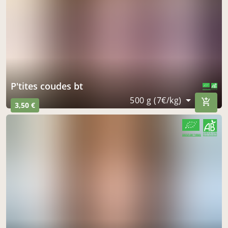
p'tites coudes bt
CERTIFIÉ PAR FR-BIO-01
AGRICULTURE FRANCE
500 g (7€/kg)
3,50 €
CERTIFIÉ PAR FR-BIO-01
AGRICULTURE FRANCE