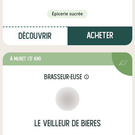
épicerie sucrée
Acheter
Découvrir
à MURET
(17 km)
brasseur·euse
info_outline
le veilleur de bieres