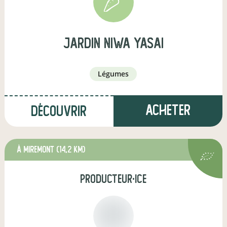
JARDIN NIWA YASAI
légumes
Acheter
Découvrir
à Miremont
(14,2 km)
producteur·ice