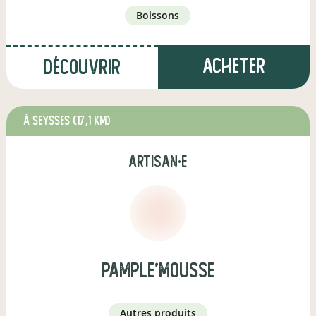
boissons
Acheter
Découvrir
à Seysses
(17,1 km)
artisan·e
Pample'Mousse
autres produits