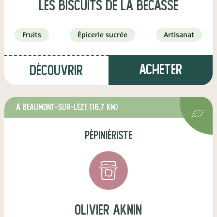
Les Biscuits de la Bécasse
fruits
épicerie sucrée
artisanat
Acheter
Découvrir
à Beaumont-sur-Lèze
(16,7 km)
pépiniériste
olivier aknin