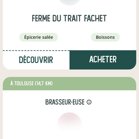
Ferme du Trait Fachet
épicerie salée
boissons
Acheter
Découvrir
à Toulouse
(14,7 km)
brasseur·euse
info_outline