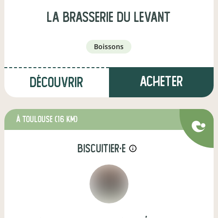
la brasserie du levant
boissons
Acheter
Découvrir
à Toulouse
(16 km)
biscuitier·e
info_outline