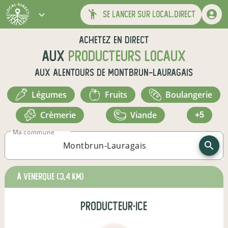
se lancer sur local.direct
Achetez en direct
aux
producteurs locaux
aux alentours de
Montbrun-Lauragais
légumes
fruits
boulangerie
crèmerie
viande
+5
Ma commune
à Venerque
(3,4 km)
producteur·ice