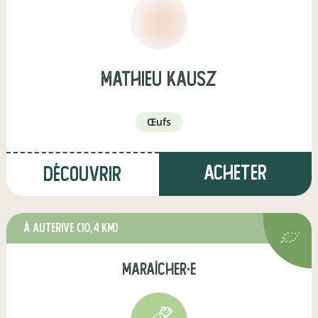
mathieu kausz
œufs
Acheter
Découvrir
à Auterive
(10,4 km)
maraîcher·e