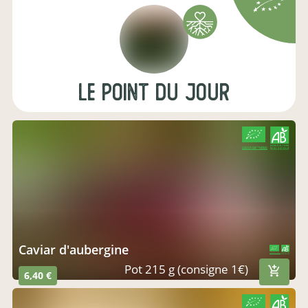
Le Point du Jour
CERTIFIÉ PAR FR-BIO-01
AGRICULTURE FRANCE
caviar d'aubergine
CERTIFIÉ PAR FR-BIO-01
AGRICULTURE FRANCE
Pot 215 g (consigne 1€)
6,40 €