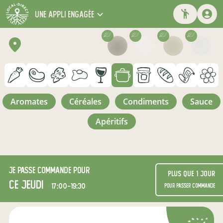
une appli engagée
aromates
céréales
condiments
sauce
apéritifs
Je passe commande pour
Plus que 1 jour
ce jeudi
17:00-19:30
pour passer commande