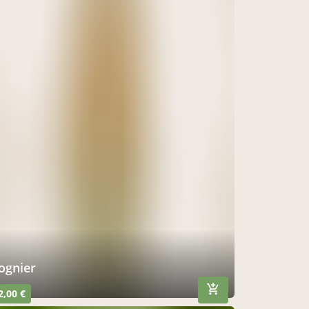
iognier
2,00 €