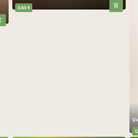
3,03 €
V
1