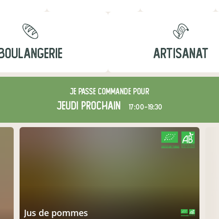
BOULANGERIE
ARTISANAT
Je passe commande pour
jeudi
prochain
17:00-19:30
CERTIFIÉ PAR FR-BIO-01
AGRICULTURE FRANCE
jus de pommes
CERTIFIÉ PAR FR-BIO-01
AGRICULTURE FRANCE