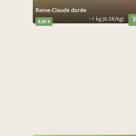
Reine-Claude dorée
~1 kg (6.5€/kg)
6,50 €