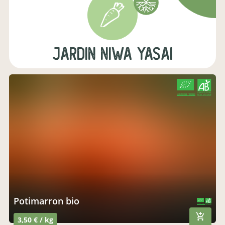
JARDIN NIWA YASAI
CERTIFIÉ PAR FR-BIO-01
AGRICULTURE FRANCE
Potimarron bio
CERTIFIÉ PAR FR-BIO-01
AGRICULTURE FRANCE
3,50 € / kg