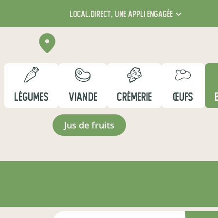
local.direct,
une appli engagée
LÉGUMES
VIANDE
CRÈMERIE
ŒUFS
jus de fruits