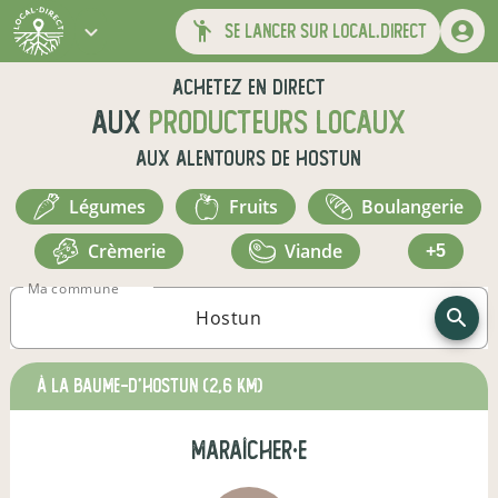
se lancer sur local.direct
Achetez en direct
aux
producteurs locaux
aux alentours de
Hostun
légumes
fruits
boulangerie
crèmerie
viande
+5
Ma commune
à La Baume-d'Hostun
(2,6 km)
maraîcher·e