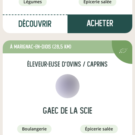
légumes
épicerie salée
Acheter
Découvrir
à Marignac-en-Diois
(28,5 km)
éleveur·euse d'ovins / caprins
GAEC de la Scie
boulangerie
épicerie salée