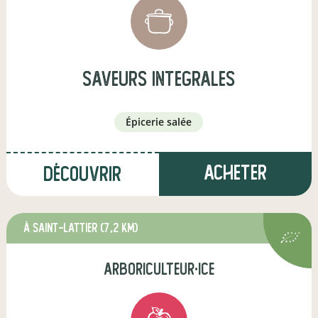
saveurs integrales
épicerie salée
Acheter
Découvrir
à Saint-Lattier
(7,2 km)
arboriculteur·ice