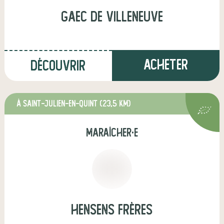
GAEC de Villeneuve
Acheter
Découvrir
à Saint-Julien-en-Quint
(23,5 km)
maraîcher·e
Hensens Frères