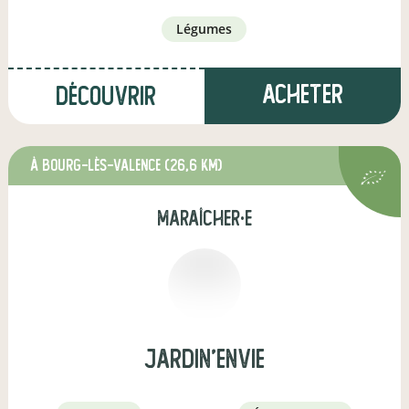
légumes
Acheter
Découvrir
à Bourg-lès-Valence
(26,6 km)
maraîcher·e
jardin'envie