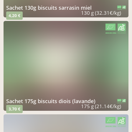
sachet 130g biscuits sarrasin miel
CERTIFIÉ PAR FR-BIO-15
AGRICULTURE FRANCE
130 g (32.31€/kg)
4,20 €
CERTIFIÉ PAR FR-BIO-15
AGRICULTURE FRANCE
sachet 175g biscuits diois (lavande)
CERTIFIÉ PAR FR-BIO-15
AGRICULTURE FRANCE
175 g (21.14€/kg)
3,70 €
CERTIFIÉ PAR FR-BIO-15
AGRICULTURE FRANCE