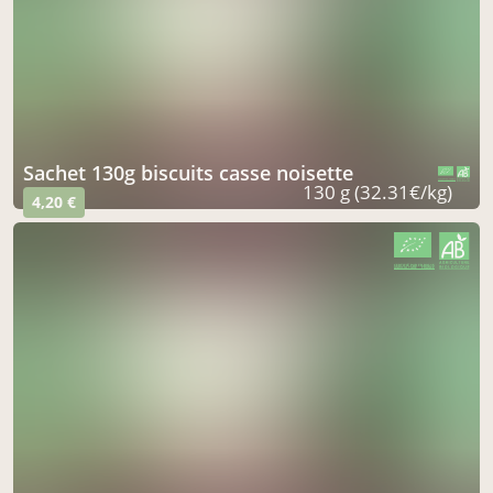
sachet 130g biscuits casse noisette
CERTIFIÉ PAR FR-BIO-15
AGRICULTURE FRANCE
130 g (32.31€/kg)
4,20 €
CERTIFIÉ PAR FR-BIO-15
AGRICULTURE FRANCE