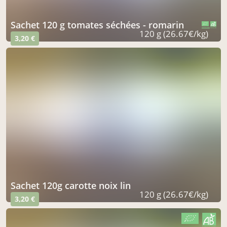
sachet 120 g tomates séchées - romarin
CERTIFIÉ PAR FR-BIO-15
AGRICULTURE FRANCE
120 g (26.67€/kg)
3,20 €
sachet 120g carotte noix lin
120 g (26.67€/kg)
3,20 €