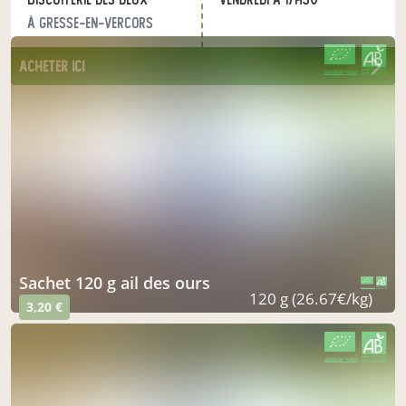
à Gresse-en-Vercors
acheter ici
CERTIFIÉ PAR FR-BIO-15
AGRICULTURE FRANCE
sachet 120 g ail des ours
CERTIFIÉ PAR FR-BIO-15
AGRICULTURE FRANCE
120 g (26.67€/kg)
3,20 €
CERTIFIÉ PAR FR-BIO-15
AGRICULTURE FRANCE