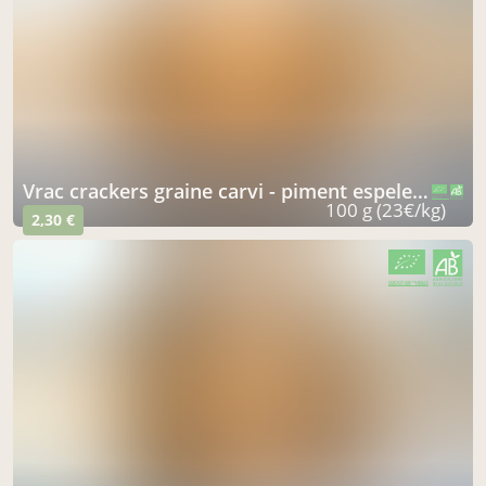
vrac crackers graine carvi - piment espelette
CERTIFIÉ PAR FR-BIO-15
AGRICULTURE FRANCE
100 g (23€/kg)
2,30 €
CERTIFIÉ PAR FR-BIO-15
AGRICULTURE FRANCE