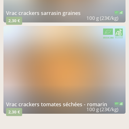
vrac crackers sarrasin graines
CERTIFIÉ PAR FR-BIO-15
AGRICULTURE FRANCE
100 g (23€/kg)
2,30 €
CERTIFIÉ PAR FR-BIO-15
AGRICULTURE FRANCE
vrac crackers tomates séchées - romarin
CERTIFIÉ PAR FR-BIO-15
AGRICULTURE FRANCE
100 g (23€/kg)
2,30 €