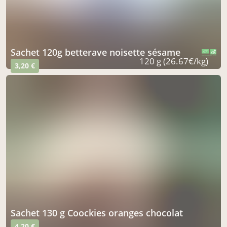
sachet 120g betterave noisette sésame
CERTIFIÉ PAR FR-BIO-15
AGRICULTURE FRANCE
120 g (26.67€/kg)
3,20 €
sachet 130 g Coockies oranges chocolat
4,20 €