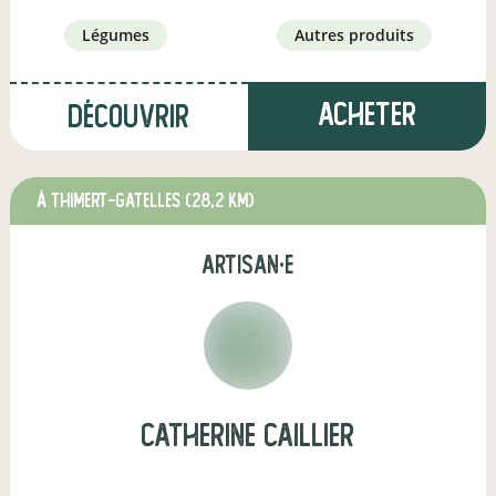
légumes
autres produits
Acheter
Découvrir
à THIMERT-GATELLES
(28,2 km)
artisan·e
catherine caillier