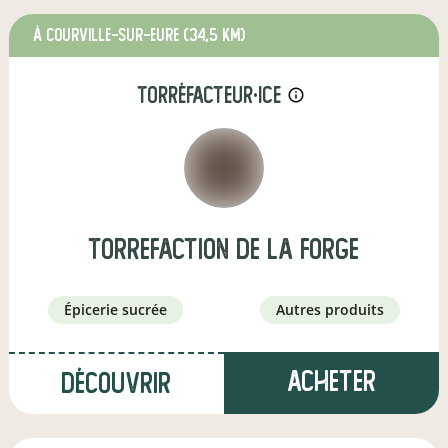
à COURVILLE-SUR-EURE
(34,5 km)
torréfacteur·ice
info_outline
torrefaction de la forge
épicerie sucrée
autres produits
Acheter
Découvrir