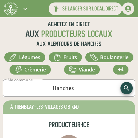
se lancer sur local.direct
Achetez en direct
aux
producteurs locaux
aux alentours de
Hanches
légumes
fruits
boulangerie
crèmerie
viande
+4
Ma commune
à Tremblay-les-Villages
(16 km)
producteur·ice