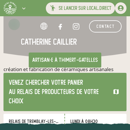
se lancer sur local.direct
contact
catherine caillier
artisan·e
à THIMERT-GATELLES
création et fabrication de céramiques artisanales
utilitaires et décoratives
Venez chercher votre panier
au relais de producteurs de votre
choix
Relais de Tremblay-les-Villages
lundi à 08h30
à Tremblay-les-Villages