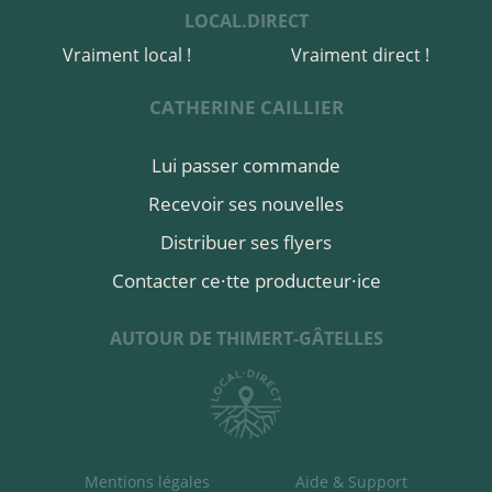
LOCAL.DIRECT
acheter ici
Vraiment local !
Vraiment direct !
CATHERINE CAILLIER
Lui passer commande
Recevoir ses nouvelles
Distribuer ses flyers
Contacter ce·tte producteur·ice
AUTOUR DE THIMERT-GÂTELLES
Mentions légales
Aide & Support