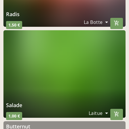
radis
La Botte
1,50 €
salade
Laitue
1,00 €
Butternut