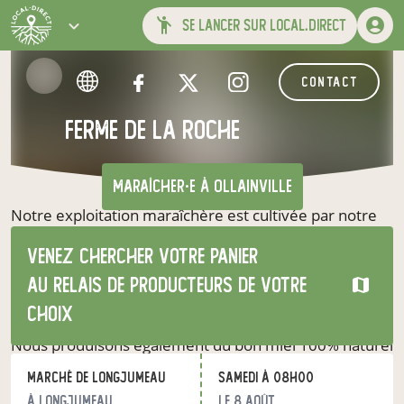
se lancer sur local.direct
contact
Ferme de La Roche
maraîcher·e
à Ollainville
Notre exploitation maraîchère est cultivée par notre
famille depuis plus de 4 générations 🤝
Venez chercher votre panier
👩‍🌾 De taille humaine, nous produisons nos fruits et
légumes en plein champ et sous tunnel en pleine terre
au relais de producteurs de votre
tout en en favorisant la biodiversité 🐝🐞 et dans le
choix
respect des saisons 🍃☀️🍂 ❄️
Nous produisons également du bon miel 100% naturel
🐝🐝🐝.
Marché de Longjumeau
samedi à 08h00
☀️ Ce qui nous motive : La recherche du goût et de la
à Longjumeau
le 8 août