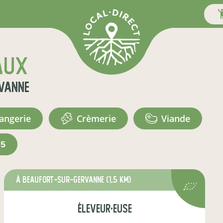
aux
vanne
langerie
crèmerie
viande
+5
à Beaufort-sur-Gervanne
(1,5 km)
éleveur·euse