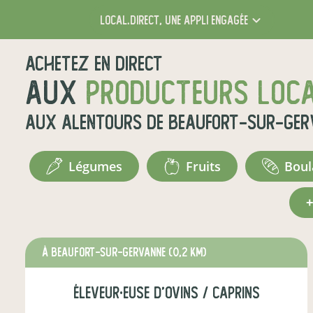
local.direct,
une appli engagée
Achetez en direct
aux
producteurs loc
aux alentours de
Beaufort-sur-Ger
légumes
fruits
bou
à Beaufort-sur-Gervanne
(0,2 km)
éleveur·euse d'ovins / caprins