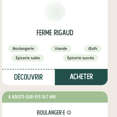
ferme rigaud
boulangerie
viande
œufs
épicerie salée
épicerie sucrée
Acheter
Découvrir
à Aouste-sur-Sye
(9,7 km)
boulanger·e
info_outline