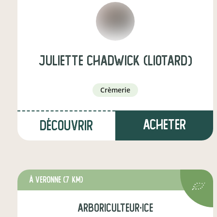
juliette chadwick (liotard)
crèmerie
Acheter
Découvrir
à veronne
(7 km)
arboriculteur·ice