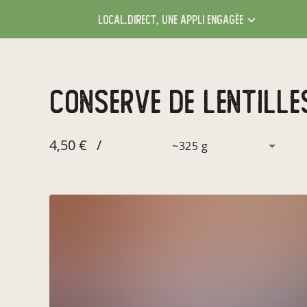
local.direct,
une appli engagée
conserve de lentille
4,50 €
/
~325 g