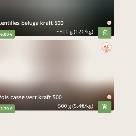
lentilles beluga kraft 500
~500 g (12€/kg)
6,00 €
pois casse vert kraft 500
~500 g (5.4€/kg)
2,70 €