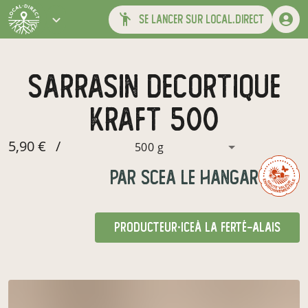
se lancer sur local.direct
sarrasin decortique
kraft 500
5,90 €
/
500 g
par
SCEA LE HANGAR
producteur·ice
à La Ferté-Alais