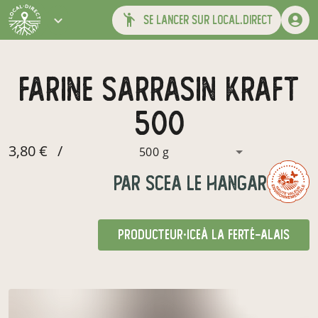
se lancer sur local.direct
farine sarrasin kraft
500
3,80 €
/
500 g
par
SCEA LE HANGAR
producteur·ice
à La Ferté-Alais