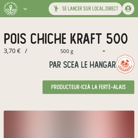
se lancer sur local.direct
pois chiche kraft 500
3,70 €
/
500 g
par
SCEA LE HANGAR
producteur·ice
à La Ferté-Alais