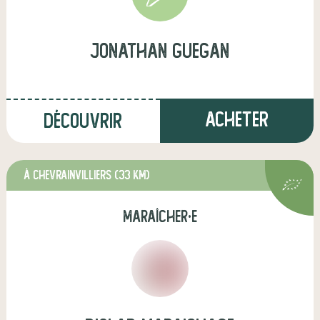
jonathan guegan
Acheter
Découvrir
à Chevrainvilliers
(33 km)
maraîcher·e