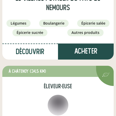
nemours
légumes
boulangerie
épicerie salée
épicerie sucrée
autres produits
Acheter
Découvrir
à Châtenoy
(34,5 km)
éleveur·euse