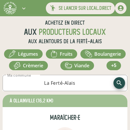
se lancer sur local.direct
Achetez en direct
aux
producteurs locaux
aux alentours de
La Ferté-Alais
légumes
fruits
boulangerie
crèmerie
viande
+5
Ma commune
à Ollainville
(16,2 km)
maraîcher·e