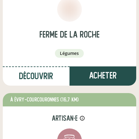
Ferme de La Roche
légumes
Acheter
Découvrir
à Évry-Courcouronnes
(16,7 km)
artisan·e
info_outline