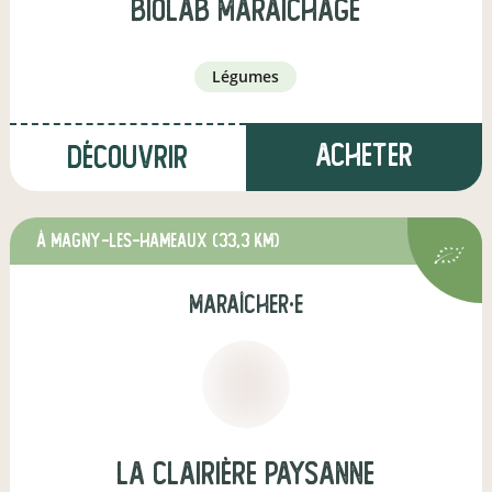
biolab maraichage
légumes
Acheter
Découvrir
à Magny-les-Hameaux
(33,3 km)
maraîcher·e
LA CLAIRIÈRE PAYSANNE