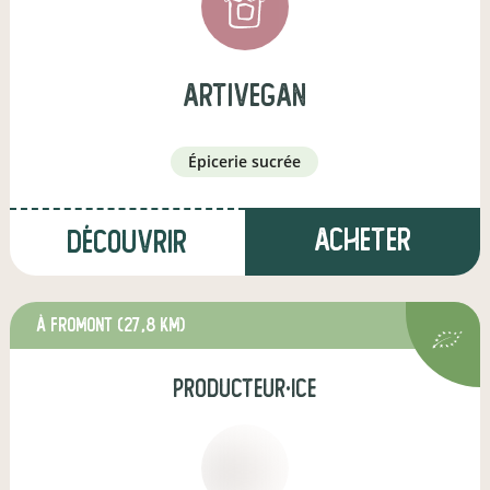
artivegan
épicerie sucrée
Acheter
Découvrir
à Fromont
(27,8 km)
producteur·ice