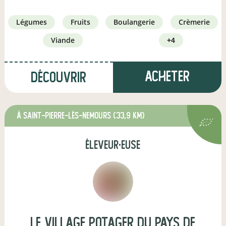
légumes
fruits
boulangerie
crèmerie
viande
+4
Acheter
Découvrir
à Saint-Pierre-lès-Nemours
(33,9 km)
éleveur·euse
le village potager du pays de