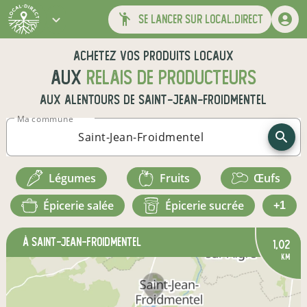
se lancer sur local.direct
Achetez vos produits locaux
aux
relais de producteurs
aux alentours de
Saint-Jean-Froidmentel
Ma commune
légumes
fruits
œufs
épicerie salée
épicerie sucrée
+1
à Saint-Jean-Froidmentel
1,02
km