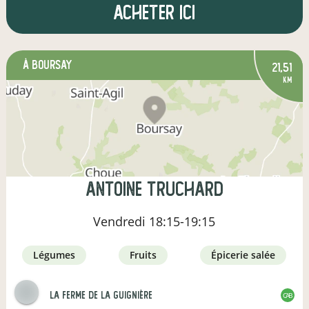
Acheter ici
à Boursay
21,51
km
antoine truchard
Vendredi
18:15-19:15
légumes
fruits
épicerie salée
La ferme de la Guignière
CAB