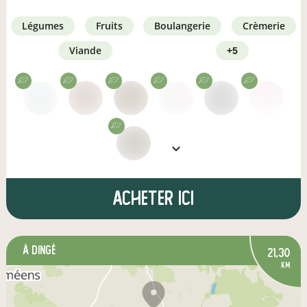
légumes
fruits
boulangerie
crèmerie
viande
+5
Acheter ici
à Dingé
21,30
km