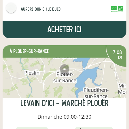
aurore donio (le duc)
CERTIFIÉ PAR FR-BIO-13
AGRICULTURE FRANCE
Acheter ici
à Plouër-sur-Rance
7,08
km
Levain d'Ici - Marché Plouër
Dimanche
09:00-12:30