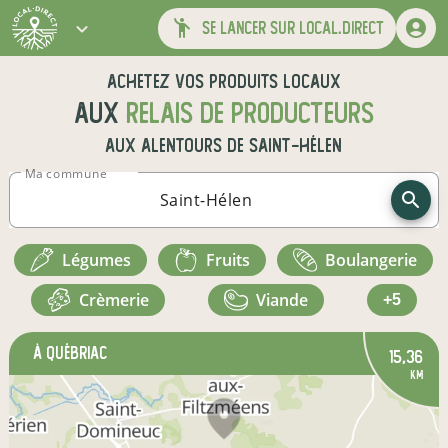
se lancer sur local.direct
Achetez vos produits locaux
aux
relais de producteurs
aux alentours de
Saint-Hélen
Ma commune
légumes
fruits
boulangerie
crèmerie
viande
+5
à Québriac
15,36
km