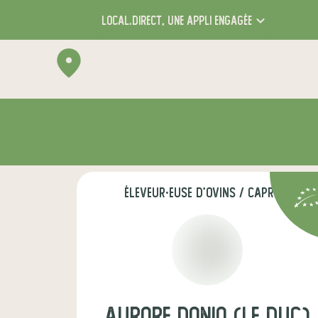
local.direct,
une appli engagée
éleveur·euse d'ovins / caprins
aurore donio (le duc)