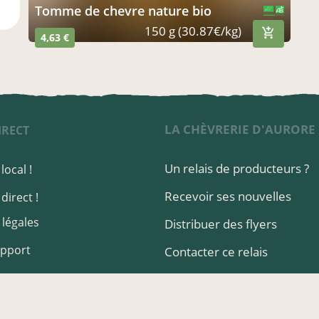
tomme de chevre nature bio
CERTIFIÉ PAR FR-BIO-13
AGRICULTURE FRANCE
150 g (30.87€/kg)
4,63 €
LA CHÈVRERIE D'AURORE
IRECT
Un relais de producteurs ?
local !
Recevoir ses nouvelles
direct !
légales
Distribuer des flyers
upport
Contacter ce relais