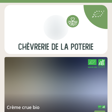
Chèvrerie de la Poterie
CERTIFIÉ PAR FR-BIO-10
AGRICULTURE FRANCE
Crème crue bio
CERTIFIÉ PAR FR-BIO-10
AGRICULTURE FRANCE