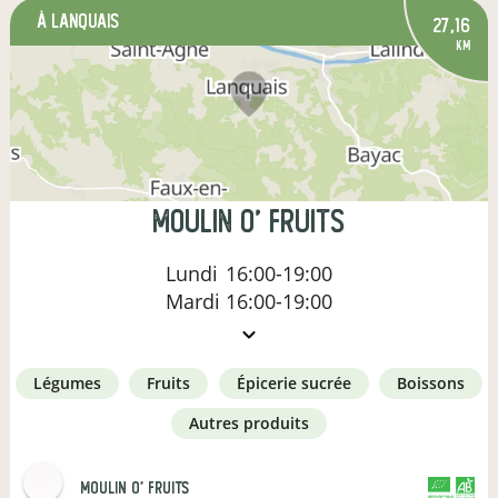
à Lanquais
27,16
km
MOULIN O' FRUITS
Lundi
16:00-19:00
Mardi
16:00-19:00
légumes
fruits
épicerie sucrée
boissons
autres produits
MOULIN O' FRUITS
CERTIFIÉ PAR FR-BIO-01
AGRICULTURE FRANCE