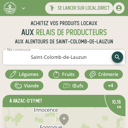
se lancer sur local.direct
Achetez vos produits locaux
aux
relais de producteurs
aux alentours de
Saint-Colomb-de-Lauzun
Ma commune
légumes
fruits
crèmerie
viande
œufs
+4
à Razac-d'Eymet
10,16
km