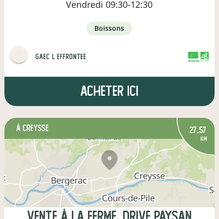
Vendredi
09:30-12:30
boissons
gaec l effrontee
CERTIFIÉ PAR FR-BIO-01
AGRICULTURE FRANCE
Acheter ici
à Creysse
27,57
km
Vente à la ferme, drive paysan