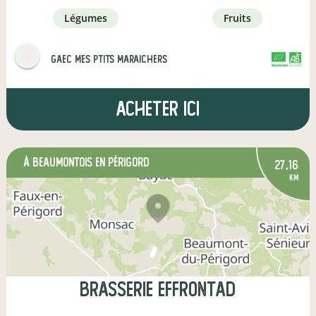
légumes
fruits
gaec Mes ptits maraichers
CERTIFIÉ PAR FR-BIO-01
AGRICULTURE FRANCE
Acheter ici
à Beaumontois en Périgord
27,16
km
brasserie effrontad