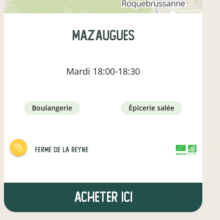
Mazaugues
Mardi
18:00-18:30
boulangerie
épicerie salée
Ferme de la Reyne
CERTIFIÉ PAR FR-BIO-15
AGRICULTURE FRANCE
Acheter ici