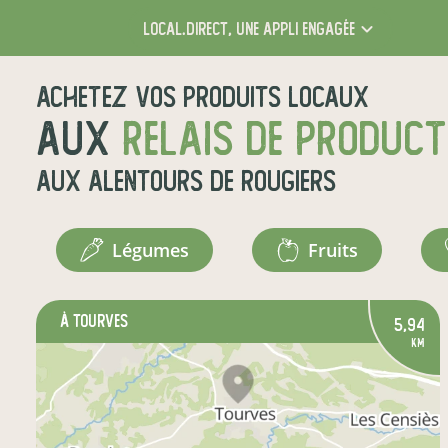
local.direct,
une appli engagée
Achetez vos produits locaux
aux
relais de produc
aux alentours de
Rougiers
légumes
fruits
à Tourves
5,94
km