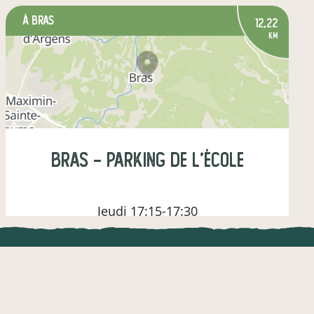
à Bras
12,22
km
Bras - parking de l'école
Jeudi
17:15-17:30
UNE APPLI ENGAGÉE
CT
légumes
fruits
épicerie salée
l !
Une appli à prix libre