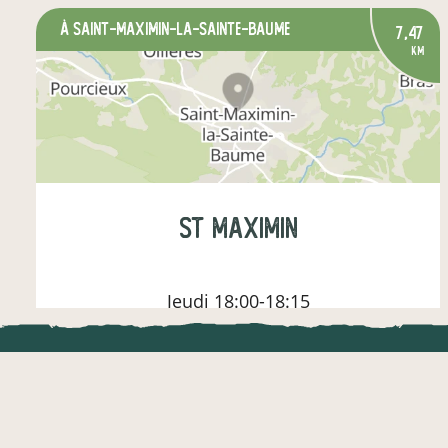
à Saint-Maximin-la-Sainte-Baume
7,47
km
St maximin
Jeudi
18:00-18:15
LOCAL.DIRE
légumes
fruits
épicerie salée
Vraiment loca