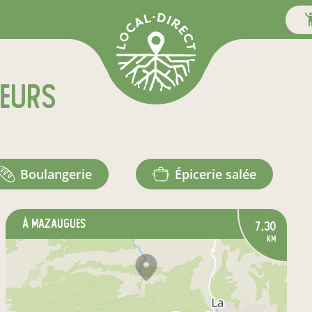
teurs
boulangerie
épicerie salée
à Mazaugues
7,30
km