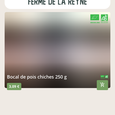
Ferme de la Reyne
CERTIFIÉ PAR FR-BIO-15
AGRICULTURE FRANCE
Bocal de pois chiches 250 g
CERTIFIÉ PAR FR-BIO-15
AGRICULTURE FRANCE
3,09 €