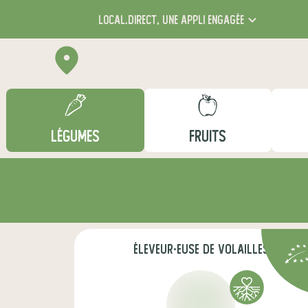
local.direct,
une appli engagée
LÉGUMES
FRUITS
éleveur·euse de volailles