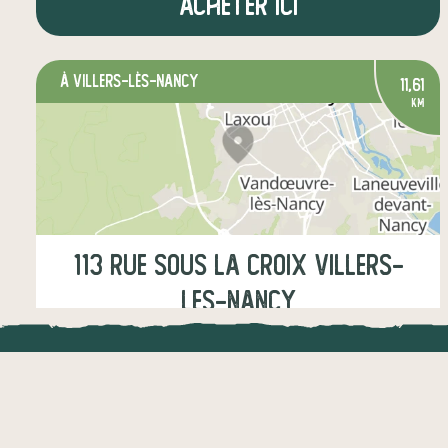
Acheter ici
à Villers-lès-Nancy
11,61
km
113 Rue Sous la Croix Villers-
les-Nancy
Jeudi
17:30-18:00
LOCAL.DIRE
légumes
fruits
œufs
épicerie salée
Vraiment loca