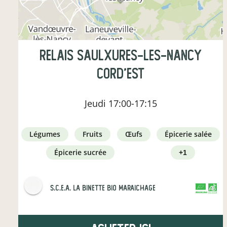
Relais Saulxures-les-Nancy
Cord'Est
Jeudi
17:00-17:15
légumes
fruits
œufs
épicerie salée
épicerie sucrée
+1
s.c.e.a. la binette bio maraichage
CERTIFIÉ PAR FR-BIO-01
AGRICULTURE FRANCE