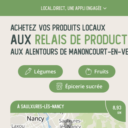
local.direct,
une appli engagée
Achetez vos produits locaux
aux
relais de produc
aux alentours de
Manoncourt-en-Ve
légumes
fruits
épicerie sucrée
à Saulxures-lès-Nancy
8,93
km