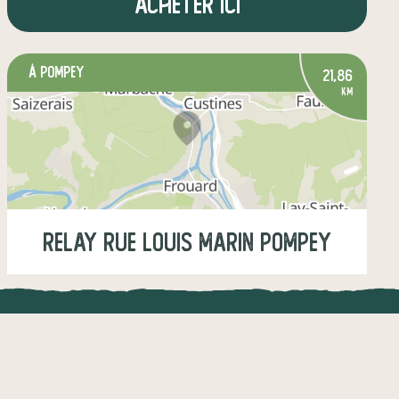
Acheter ici
à Pompey
21,86
km
Relay Rue Louis Marin Pompey
Jeudi
15:30-15:45
UNE APPLI ENGAGÉE
CT
légumes
fruits
œufs
épicerie salée
l !
Une appli à prix libre
épicerie sucrée
+1