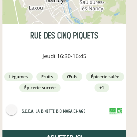
rue des cinq piquets
Jeudi
16:30-16:45
légumes
fruits
œufs
épicerie salée
épicerie sucrée
+1
s.c.e.a. la binette bio maraichage
CERTIFIÉ PAR FR-BIO-01
AGRICULTURE FRANCE