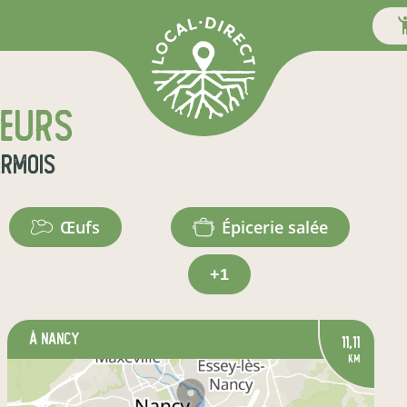
teurs
rmois
œufs
épicerie salée
+1
à Nancy
11,11
km