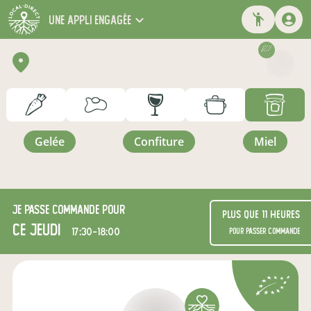
une appli engagée
gelée
confiture
miel
Je passe commande pour
Plus que 11 heures
ce jeudi
17:30-18:00
pour passer commande