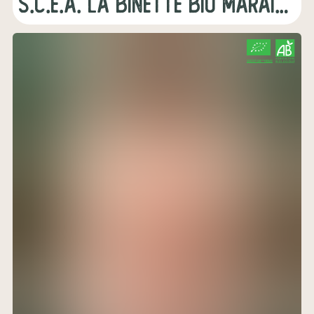
s.c.e.a. la binette bio maraichage
CERTIFIÉ PAR FR-BIO-01
AGRICULTURE FRANCE