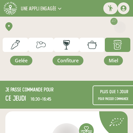
une appli engagée
gelée
confiture
miel
Je passe commande pour
Plus que 1 jour
ce jeudi
16:30-16:45
pour passer commande