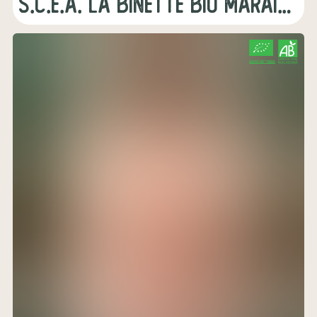
s.c.e.a. la binette bio maraichage
CERTIFIÉ PAR FR-BIO-01
AGRICULTURE FRANCE